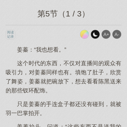
第5节（1 / 3）
阅读
记录
姜蓁：“我也想看。”
这个时代的东西，不仅对直播间的观众有
吸引力，对姜蓁同样也有。填饱了肚子，欣赏
了舞姿，姜蓁就把碗放下，想去看看陈黑送来
的那些钗环配饰。
只是姜蓁的手连盒子都还没有碰到，就被
羽一巴掌拍开。
姜蓁抬头，问道：“这些东西不是送我的