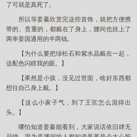
了可就是真死了。
所以等姜蓁欣赏完这些首饰，就把方便携
带的、贵重的，都戴在了身上，腰间也挂上了
两串姜国通用的半两钱。
【为什么要把绿松石和紫水晶戴在一起，
这配色闪瞎我的眼。】
【果然是小孩，没见过世面，啥好东西都
想往自己身上戴。】
【这么小家子气，到了王宫怎么混得出
头。】
哪怕知道姜蓁能看到，大家说话依旧肆无
忌惮，因为直播间的人都知道姜蓁是个大心脏