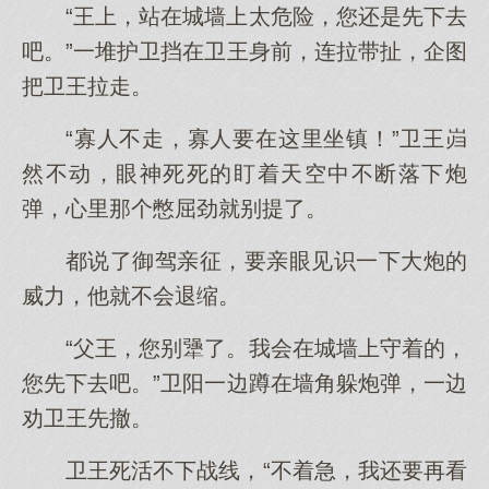
“王上，站在城墙上太危险，您还是先下去
吧。”一堆护卫挡在卫王身前，连拉带扯，企图
把卫王拉走。
“寡人不走，寡人要在这里坐镇！”卫王岿
然不动，眼神死死的盯着天空中不断落下炮
弹，心里那个憋屈劲就别提了。
都说了御驾亲征，要亲眼见识一下大炮的
威力，他就不会退缩。
“父王，您别犟了。我会在城墙上守着的，
您先下去吧。”卫阳一边蹲在墙角躲炮弹，一边
劝卫王先撤。
卫王死活不下战线，“不着急，我还要再看