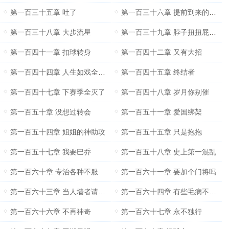
第一百三十五章 吐了
第一百三十六章 提前到来的决赛
第一百三十八章 大步流星
第一百三十九章 脖子扭扭屁股扭扭
第一百四十一章 扣球转身
第一百四十二章 又有大招
第一百四十四章 人生如戏全靠演技
第一百四十五章 终结者
第一百四十七章 下赛季全灭了
第一百四十八章 岁月你别催
第一百五十章 没想过转会
第一百五十一章 爱国绑架
第一百五十四章 姐姐的神助攻
第一百五十五章 只是抱抱
第一百五十七章 我要巴乔
第一百五十八章 史上第一混乱
第一百六十章 专治各种不服
第一百六十一章 要加个门将吗
第一百六十三章 当人墙者请保重
第一百六十四章 有些毛病不能惯（万赏加更）
第一百六十六章 不再神奇
第一百六十七章 永不独行