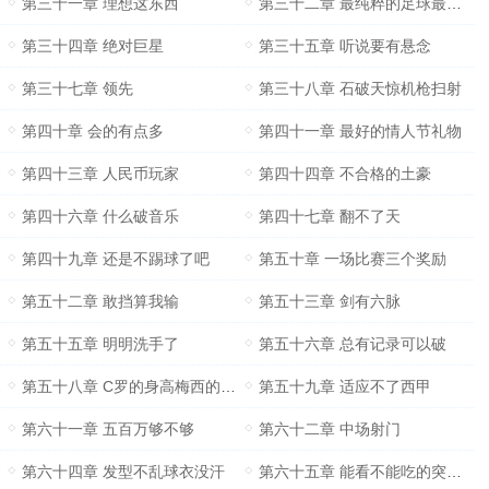
第三十一章 理想这东西
第三十二章 最纯粹的足球最高级的享受
第三十四章 绝对巨星
第三十五章 听说要有悬念
第三十七章 领先
第三十八章 石破天惊机枪扫射
第四十章 会的有点多
第四十一章 最好的情人节礼物
第四十三章 人民币玩家
第四十四章 不合格的土豪
第四十六章 什么破音乐
第四十七章 翻不了天
第四十九章 还是不踢球了吧
第五十章 一场比赛三个奖励
第五十二章 敢挡算我输
第五十三章 剑有六脉
第五十五章 明明洗手了
第五十六章 总有记录可以破
第五十八章 C罗的身高梅西的天赋
第五十九章 适应不了西甲
第六十一章 五百万够不够
第六十二章 中场射门
第六十四章 发型不乱球衣没汗
第六十五章 能看不能吃的突破技能