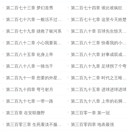
第二百七十三章 梦幻首秀
第二百七十四章 谁比谁疯狂
第二百七十六章 一般活不过三集
第二百七十七章 这里今天姓楚
第二百七十九章 拯救了银河系
第二百八十章 百球先生惊天倒钩
第二百八十二章 小心我要装逼了
第二百八十三章 快看我的小尾巴
第二百八十五章 化身上帝
第二百八十六章 好事成双成三成四成五
第二百八十八章 一骑当千
第二百八十九章 足球拐了个弯
第二百九十一章 您要的外星人已经上线
第二百九十二章 时代之王唯我独尊
第二百九十四章 弯弓射月
第二百九十五章 进球进球进球
第二百九十七章 一带一路
第二百九十八章 上帝的右脚魔鬼的左脚
第三百章 在安联撒野
第三百零一章 第一冠
第三百零三章 生死看淡不服就干
第三百零四章 地表最强