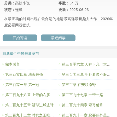
分类：
高辣小说
字数：
54 万
状态：
连载
更新：
2025-06-23
在最正确的时间出现在最合适的地清澈高远最新鼎力大作，2026年
度必看网游竞技。
开始阅读
最近阅读
非典型性中锋最新章节
完本感言
第三百零六章 天神下凡（大结局）
第三百零四章 地表最强
第三百零三章 生死看淡不服就干
第三百零一章 第一冠
第三百章 在安联撒野
第二百九十八章 上帝的右脚魔鬼的左脚
第二百九十七章 一带一路
第二百九十五章 进球进球进球
第二百九十四章 弯弓射月
第二百九十二章 时代之王唯我独尊
第二百九十一章 您要的外星人已经上线