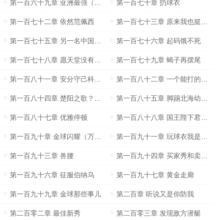
第一百六十九章 亚洲最强（月票200加更）
第一百七十章 扔球衣
第一百七十二章 依然范佩西
第一百七十三章 原来我也挺牛逼
第一百七十五章 另一名中国球员
第一百七十六章 起码饿不死
第一百七十八章 愿天堂没有楚阳
第一百七十九章 蝎子再摆尾
第一百八十一章 安分守己科斯坦
第一百八十二章 一个能打的都没有
第一百八十四章 楚阳之歌？什么鬼？
第一百八十五章 脚踢北海幼儿园
第一百八十七章 优雅停顿
第一百八十八章 国王陛下君临皇马
第一百九十章 金球闪耀（万赏加更）
第一百九十一章 玩球衣我是专业的
第一百九十三章 兽腰
第一百九十四章 买家秀和卖家秀
第一百九十六章 征服伯纳乌
第一百九十七章 黄金走廊
第一百九十九章 金球那些事儿
第二百章 听说又是你防我
第二百零二章 最佳新秀
第二百零三章 发现敌方潜艇