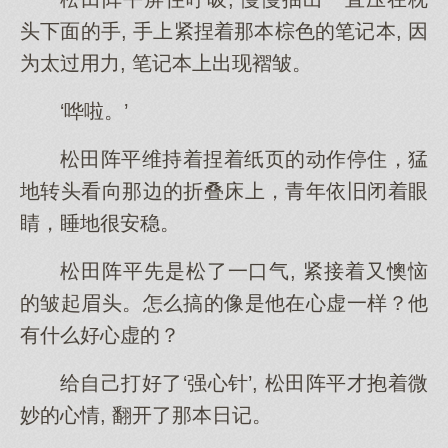
头下面的手, 手上紧捏着那本棕色的笔记本, 因
为太过用力, 笔记本上出现褶皱。
‘哗啦。’
松田阵平维持着捏着纸页的动作停住，猛
地转头看向那边的折叠床上，青年依旧闭着眼
睛，睡地很安稳。
松田阵平先是松了一口气, 紧接着又懊恼
的皱起眉头。怎么搞的像是他在心虚一样？他
有什么好心虚的？
给自己打好了‘强心针’, 松田阵平才抱着微
妙的心情, 翻开了那本日记。