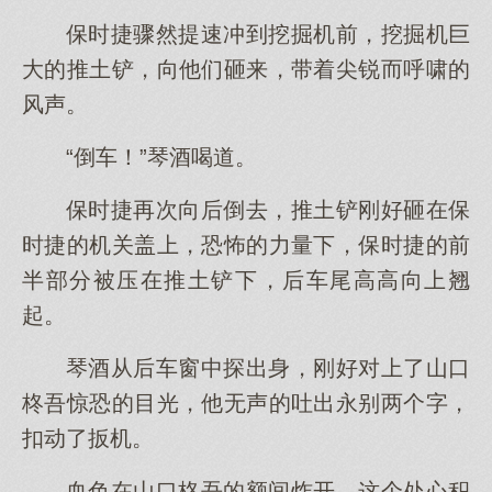
保时捷骤然提速冲到挖掘机前，挖掘机巨
大的推土铲，向他们砸来，带着尖锐而呼啸的
风声。
“倒车！”琴酒喝道。
保时捷再次向后倒去，推土铲刚好砸在保
时捷的机关盖上，恐怖的力量下，保时捷的前
半部分被压在推土铲下，后车尾高高向上翘
起。
琴酒从后车窗中探出身，刚好对上了山口
柊吾惊恐的目光，他无声的吐出永别两个字，
扣动了扳机。
血色在山口柊吾的额间炸开，这个处心积