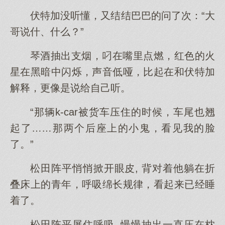
伏特加没听懂，又结结巴巴的问了次：“大
哥说什、什么？”
琴酒抽出支烟，叼在嘴里点燃，红色的火
星在黑暗中闪烁，声音低哑，比起在和伏特加
解释，更像是说给自己听。
“那辆k-car被货车压住的时候，车尾也翘
起了……那两个后座上的小鬼，看见我的脸
了。”
松田阵平悄悄掀开眼皮, 背对着他躺在折
叠床上的青年，呼吸绵长规律，看起来已经睡
着了。
松田阵平屏住呼吸, 慢慢抽出一直压在枕