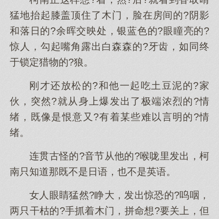
猛地抬起膝盖顶住了木门，脸在房间的?阴影
和落日的?余晖交映处，银蓝色的?眼瞳亮的?
惊人，勾起嘴角露出白森森的?牙齿，如同终
于锁定猎物的?狼。
刚才还放松的?和他一起吃土豆泥的?家
伙，突然?就从身上爆发出了极端浓烈的?情
绪，既像是恨意又?有着某些难以言明的?情
绪。
连贯古怪的?音节从他的?喉咙里发出，柯
南只知道那既不是日语，也不是英语。
女人眼睛猛然?睁大，发出惊恐的?呜咽，
两只干枯的?手抓着木门，拼命想?要关上，但