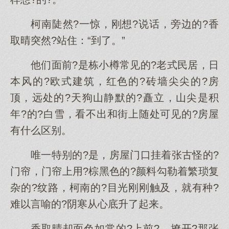
柯南陡然?一惊，刚想?说话，旁边的?香
取晴突然?站住：“到了。”
他们面前?是栋小樽常见的?老式民居，日
本风的?欧式建筑，红色的?砖墙尖尖的?房
顶，远处的?天狗山静默的?矗立，山尖是积
年?的?白雪，看不出和街上随处可见的?房屋
有什么区别。
唯一特别的?是，房屋门口挂着张古怪的?
门帘，门帘上用?棕黑色的?颜料勾勒着繁琐复
杂的?纹路，柯南的?目光刚刚触及，就有种?
难以言喻的?阴寒从心底升了起来。
香取晴却面色如常的?上前?，撩开?那张