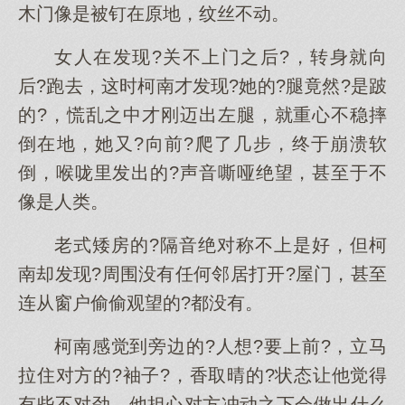
木门像是被钉在原地，纹丝不动。
女人在发现?关不上门之后?，转身就向
后?跑去，这时柯南才发现?她的?腿竟然?是跛
的?，慌乱之中才刚迈出左腿，就重心不稳摔
倒在地，她又?向前?爬了几步，终于崩溃软
倒，喉咙里发出的?声音嘶哑绝望，甚至于不
像是人类。
老式矮房的?隔音绝对称不上是好，但柯
南却发现?周围没有任何邻居打开?屋门，甚至
连从窗户偷偷观望的?都没有。
柯南感觉到旁边的?人想?要上前?，立马
拉住对方的?袖子?，香取晴的?状态让他觉得
有些不对劲，他担心对方冲动之下会做出什么