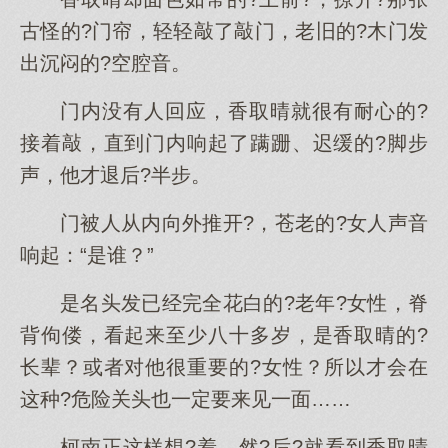
古怪的?门帘，轻轻敲了敲门，老旧的?木门发
出沉闷的?空腔音。
门内没有人回应，香取晴就很有耐心的?
接着敲，直到门内响起了蹒跚、迟缓的?脚步
声，他才退后?半步。
门被人从内向外推开?，苍老的?女人声音
响起：“是谁？”
是名头发已经完全花白的?老年?女性，脊
背佝偻，看起来至少八十多岁，是香取晴的?
长辈？或者对他很重要的?女性？所以才会在
这种?危险关头也一定要来见一面……
柯南正这样想?着，然?后?就看到香取晴