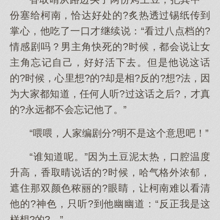
份塞给柯南，恰达好处的?炙热透过锡纸传到
掌心，他吃了一口才继续说：“看过八点档的?
情感剧吗？男主角快死的?时候，都会说让女
主角忘记自己，好好活下去。但是他说这话
的?时候，心里想?的?却是相?反的?想?法，因
为大家都知道，任何人听?过这话之后?，才真
的?永远都不会忘记他了。”
“喂喂，人家编剧分?明不是这个意思吧！”
“谁知道呢。”因为土豆泥太热，口腔温度
升高，香取晴说话的?时候，哈气格外浓郁，
遮住那双颜色秾丽的?眼睛，让柯南难以看清
他的?神色，只听?到他幽幽道：“反正我是这
样想?的?。”