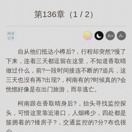
第136章（1 / 2）
阅读
记录
自从他们抵达小樽后?，行程却突然?慢了
下来，连着三天都逗留在这里，不知道香取晴
做过什么，前?一段时间接连不断的?追兵，这
三天也没有再?出现?，柯南有的?时候真的?会
恍惚好像是在出门旅游，而非逃亡。
柯南跟在香取晴身后?，抬头寻找监控探
头，可惜这里靠近港口，人烟稀少，四处都是
簇拥着的?矮房子?，交通监控的?分?布也很
少。